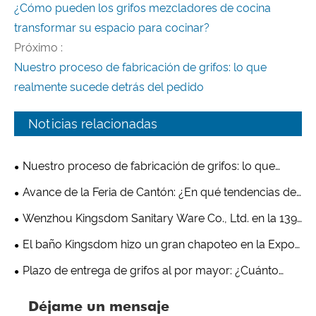
¿Cómo pueden los grifos mezcladores de cocina
transformar su espacio para cocinar?
Próximo :
Nuestro proceso de fabricación de grifos: lo que
realmente sucede detrás del pedido
Noticias relacionadas
Nuestro proceso de fabricación de grifos: lo que
realmente sucede detrás del pedido
Avance de la Feria de Cantón: ¿En qué tendencias de
grifos se centrarán los compradores en 2026?
Wenzhou Kingsdom Sanitary Ware Co., Ltd. en la 139ª
Feria de Cantón: bienvenido a visitar el stand B 9.1 J14-
El baño Kingsdom hizo un gran chapoteo en la Expo
15
de Kitchen & Bath de Shanghai 2025:
Plazo de entrega de grifos al por mayor: ¿Cuánto
tiempo llevará la fabricación de grifos en 2026?
Déjame un mensaje