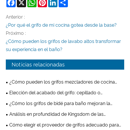
Facebook
X
WhatsApp
Pinterest
LinkedIn
Share
Anterior :
¿Por qué el grifo de mi cocina gotea desde la base?
Próximo :
¿Cómo pueden los grifos de lavabo altos transformar
su experiencia en el baño?
Noticias relacionadas
¿Cómo pueden los grifos mezcladores de cocina
transformar su espacio para cocinar?
Elección del acabado del grifo: cepillado o
revestimiento PVD: ¿cuál es mejor para su mercado?
¿Cómo los grifos de bidé para baño mejoran la
higiene y la comodidad en los baños modernos?
Análisis en profundidad de Kingsdom de las
tendencias de fabricación de grifos de bañera e
Cómo elegir el proveedor de grifos adecuado para
innovación para ahorrar agua