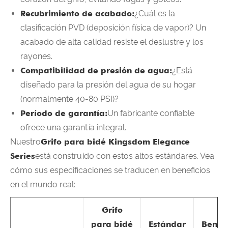
Recubrimiento de acabado:
¿Cuál es la
clasificación PVD (deposición física de vapor)? Un
acabado de alta calidad resiste el deslustre y los
rayones.
Compatibilidad de presión de agua:
¿Está
diseñado para la presión del agua de su hogar
(normalmente 40-80 PSI)?
Período de garantía:
Un fabricante confiable
ofrece una garantía integral.
Nuestro
Grifo para bidé Kingsdom Elegance
Series
está construido con estos altos estándares. Vea
cómo sus especificaciones se traducen en beneficios
en el mundo real:
Grifo
para bidé
Estándar
Benefi