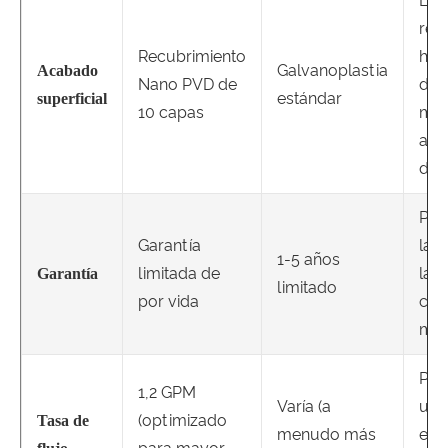
Exc
resi
Recubrimiento
hue
Galvanoplastia
Acabado
Nano PVD de
dact
estándar
superficial
10 capas
man
agu
des
Pro
Garantía
la i
1-5 años
limitada de
lar
Garantía
limitado
por vida
con
mar
Pro
1,2 GPM
Varía (a
una
(optimizado
Tasa de
menudo más
efic