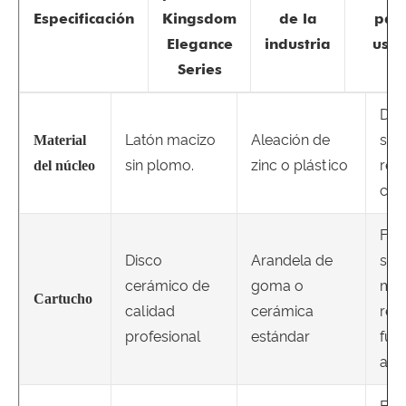
Especificación
Kingsdom
de la
par
Elegance
industria
uste
Series
Dur
Latón macizo
Aleación de
sup
Material
sin plomo.
zinc o plástico
resi
del núcleo
cor
Fun
Disco
Arandela de
sua
cerámico de
goma o
man
Cartucho
calidad
cerámica
ren
profesional
estándar
fug
año