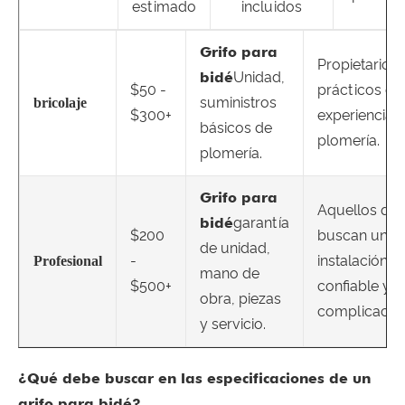
estimado
incluidos
Grifo para
Propietarios
bidé
Unidad,
$50 -
prácticos co
suministros
bricolaje
$300+
experiencia 
básicos de
plomería.
plomería.
Grifo para
Aquellos qu
bidé
garantía
$200
buscan una
de unidad,
-
instalación
Profesional
mano de
$500+
confiable y s
obra, piezas
complicacion
y servicio.
¿Qué debe buscar en las especificaciones de un
grifo para bidé?